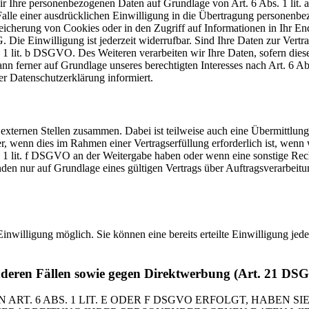
 wir Ihre personenbezogenen Daten auf Grundlage von Art. 6 Abs. 1 li
lle einer ausdrücklichen Einwilligung in die Übertragung personenbez
icherung von Cookies oder in den Zugriff auf Informationen in Ihr Endge
Die Einwilligung ist jederzeit widerrufbar. Sind Ihre Daten zur Vert
 1 lit. b DSGVO. Des Weiteren verarbeiten wir Ihre Daten, sofern diese 
 ferner auf Grundlage unseres berechtigten Interesses nach Art. 6 Abs
r Datenschutzerklärung informiert.
 externen Stellen zusammen. Dabei ist teilweise auch eine Übermittlung
 wenn dies im Rahmen einer Vertragserfüllung erforderlich ist, wenn wi
s. 1 lit. f DSGVO an der Weitergabe haben oder wenn eine sonstige Re
n nur auf Grundlage eines gültigen Vertrags über Auftragsverarbeitun
inwilligung möglich. Sie können eine bereits erteilte Einwilligung jed
nderen Fällen sowie gegen Direktwerbung (Art. 21 DS
. 6 ABS. 1 LIT. E ODER F DSGVO ERFOLGT, HABEN SIE