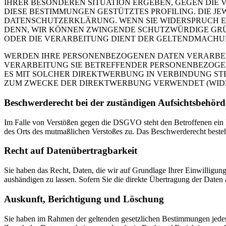
IHRER BESONDEREN SITUATION ERGEBEN, GEGEN DIE 
DIESE BESTIMMUNGEN GESTÜTZTES PROFILING. DIE J
DATENSCHUTZERKLÄRUNG. WENN SIE WIDERSPRUCH EI
DENN, WIR KÖNNEN ZWINGENDE SCHUTZWÜRDIGE GRÜN
ODER DIE VERARBEITUNG DIENT DER GELTENDMACHUN
WERDEN IHRE PERSONENBEZOGENEN DATEN VERARBEITE
VERARBEITUNG SIE BETREFFENDER PERSONENBEZOGEN
ES MIT SOLCHER DIREKTWERBUNG IN VERBINDUNG ST
ZUM ZWECKE DER DIREKTWERBUNG VERWENDET (WIDERS
Beschwerde­recht bei der zuständigen Aufsichts­behörd
Im Falle von Verstößen gegen die DSGVO steht den Betroffenen ein Be
des Orts des mutmaßlichen Verstoßes zu. Das Beschwerderecht besteht
Recht auf Daten­übertrag­barkeit
Sie haben das Recht, Daten, die wir auf Grundlage Ihrer Einwilligung 
aushändigen zu lassen. Sofern Sie die direkte Übertragung der Daten a
Auskunft, Berichtigung und Löschung
Sie haben im Rahmen der geltenden gesetzlichen Bestimmungen jeder