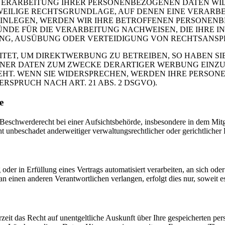
VERARBEITUNG IHRER PERSONENBEZOGENEN DATEN WIDE
EWEILIGE RECHTSGRUNDLAGE, AUF DENEN EINE VERARBE
NLEGEN, WERDEN WIR IHRE BETROFFENEN PERSONENBE
DE FÜR DIE VERARBEITUNG NACHWEISEN, DIE IHRE IN
G, AUSÜBUNG ODER VERTEIDIGUNG VON RECHTSANSPRÜC
T, UM DIREKTWERBUNG ZU BETREIBEN, SO HABEN SIE
ER DATEN ZUM ZWECKE DERARTIGER WERBUNG EINZULEG
EHT. WENN SIE WIDERSPRECHEN, WERDEN IHRE PERSO
PRUCH NACH ART. 21 ABS. 2 DSGVO).
e
schwerderecht bei einer Aufsichtsbehörde, insbesondere in dem Mitgli
 unbeschadet anderweitiger verwaltungsrechtlicher oder gerichtlicher 
oder in Erfüllung eines Vertrags automatisiert verarbeiten, an sich od
n einen anderen Verantwortlichen verlangen, erfolgt dies nur, soweit e
zeit das Recht auf unentgeltliche Auskunft über Ihre gespeicherten 