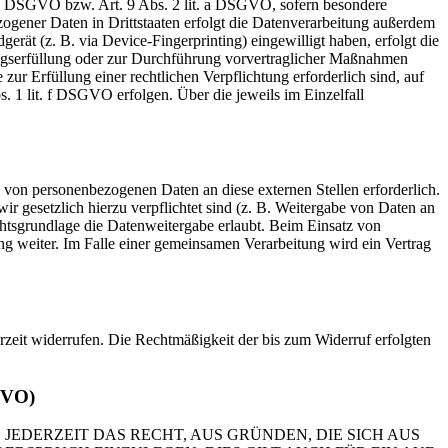
t. a DSGVO bzw. Art. 9 Abs. 2 lit. a DSGVO, sofern besondere
ogener Daten in Drittstaaten erfolgt die Datenverarbeitung außerdem
rät (z. B. via Device-Fingerprinting) eingewilligt haben, erfolgt die
ragserfüllung oder zur Durchführung vorvertraglicher Maßnahmen
zur Erfüllung einer rechtlichen Verpflichtung erforderlich sind, auf
. 1 lit. f DSGVO erfolgen. Über die jeweils im Einzelfall
 von personenbezogenen Daten an diese externen Stellen erforderlich.
r gesetzlich hierzu verpflichtet sind (z. B. Weitergabe von Daten an
chtsgrundlage die Datenweitergabe erlaubt. Beim Einsatz von
g weiter. Im Falle einer gemeinsamen Verarbeitung wird ein Vertrag
erzeit widerrufen. Die Rechtmäßigkeit der bis zum Widerruf erfolgten
GVO)
 JEDERZEIT DAS RECHT, AUS GRÜNDEN, DIE SICH AUS