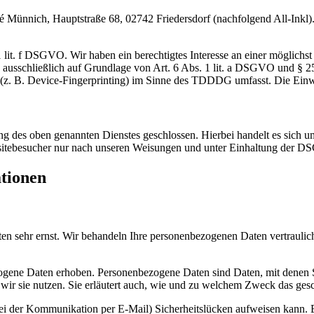
nnich, Hauptstraße 68, 02742 Friedersdorf (nachfolgend All-Inkl). 
lit. f DSGVO. Wir haben ein berechtigtes Interesse an einer möglichst 
ng ausschließlich auf Grundlage von Art. 6 Abs. 1 lit. a DSGVO und §
(z. B. Device-Fingerprinting) im Sinne des TDDDG umfasst. Die Einwill
 des oben genannten Dienstes geschlossen. Hierbei handelt es sich um
bsitebesucher nur nach unseren Weisungen und unter Einhaltung der D
ationen
ten sehr ernst. Wir behandeln Ihre personenbezogenen Daten vertrauli
ene Daten erhoben. Personenbezogene Daten sind Daten, mit denen Sie
wir sie nutzen. Sie erläutert auch, wie und zu welchem Zweck das gesc
bei der Kommunikation per E-Mail) Sicherheitslücken aufweisen kann. E