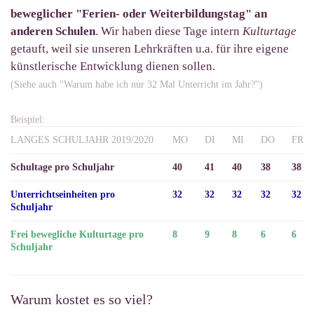
beweglicher "Ferien- oder Weiterbildungstag" an
anderen Schulen
. Wir haben diese Tage intern
Kulturtage
getauft, weil sie unseren Lehrkräften u.a. für ihre eigene
künstlerische Entwicklung dienen sollen.
(Siehe auch "Warum habe ich nur 32 Mal Unterricht im Jahr?")
Beispiel:
LANGES SCHULJAHR 2019/2020
MO
DI
MI
DO
FR
Schultage pro Schuljahr
40
41
40
38
38
Unterrichtseinheiten pro
32
32
32
32
32
Schuljahr
Frei bewegliche Kulturtage pro
8
9
8
6
6
Schuljahr
Warum kostet es so viel?