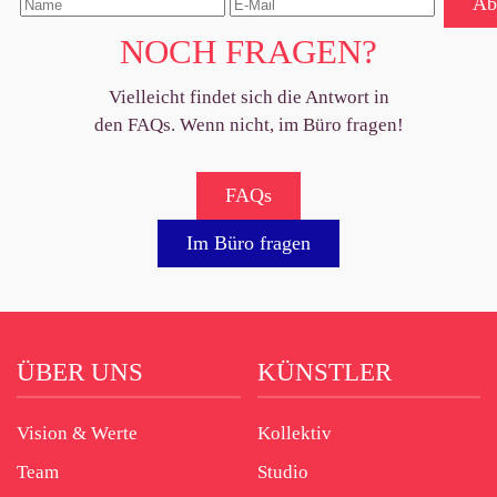
Ab
NOCH FRAGEN?
Vielleicht findet sich die Antwort in
den FAQs.
Wenn nicht, im Büro fragen!
FAQs
Im Büro fragen
ÜBER UNS
KÜNSTLER
Vision & Werte
Kollektiv
Team
Studio