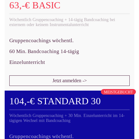
63,-€ BASIC
Wöchentlich Gruppencoaching + 14-tägig Bandcoaching bei
externem oder keinem Instrumentalunterricht
Gruppencoachings wöchentl.
60 Min. Bandcoaching 14-tägig
Einzelunterricht
Jetzt anmelden ->
MEISTGEBUCHT
104,-€ STANDARD 30
Wöchentlich Gruppencoaching + 30 Min. Einzelunterricht im 14-
tägigen Wechsel mit Bandcoaching
Gruppencoachings wöchentl.