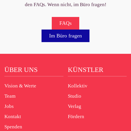
den FAQs.
Wenn nicht, im Büro fragen!
FAQs
Im Büro fragen
ÜBER UNS
KÜNSTLER
Vision & Werte
Kollektiv
Team
Studio
Jobs
Verlag
Kontakt
Fördern
Spenden